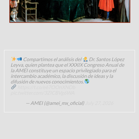
Compartimos el análisis del
Dr. Santos López
Leyva, quien plantea que el XXXIX Congreso Anual de
la AMEI constituye un espacio privilegiado para el
intercambio académico, la discusión de ideas y la
difusión de nuevos conocimientos.
https://t.co/e67OOnXNDb
pic.twitter.com/3ZICBVg6WA
— AMEI (@amei_mx_oficial)
July 27, 2026