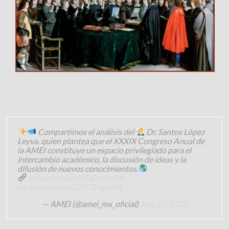
Compartimos el análisis del
Dr. Santos López
Leyva, quien plantea que el XXXIX Congreso Anual de
la AMEI constituye un espacio privilegiado para el
intercambio académico, la discusión de ideas y la
difusión de nuevos conocimientos.
https://t.co/e67OOnXNDb
pic.twitter.com/3ZICBVg6WA
— AMEI (@amei_mx_oficial)
July 27, 2026