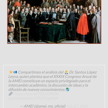
Compartimos el análisis del
Dr. Santos López
Leyva, quien plantea que el XXXIX Congreso Anual de
la AMEI constituye un espacio privilegiado para el
intercambio académico, la discusión de ideas y la
difusión de nuevos conocimientos.
https://t.co/e67OOnXNDb
pic.twitter.com/3ZICBVg6WA
— AMEI (@amei_mx_oficial)
July 27, 2026