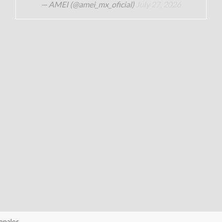
— AMEI (@amei_mx_oficial)
July 27, 2026
onales