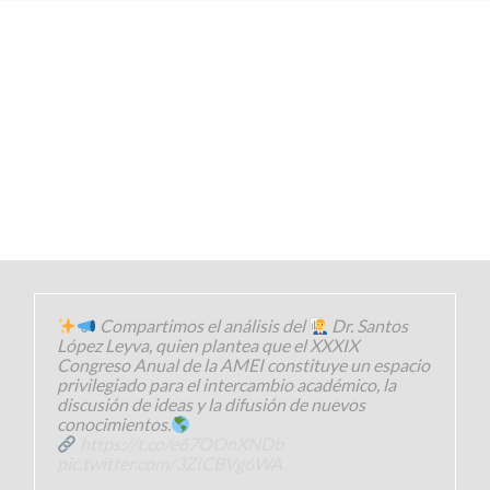
Compartimos el análisis del
Dr. Santos
López Leyva, quien plantea que el XXXIX
Congreso Anual de la AMEI constituye un espacio
privilegiado para el intercambio académico, la
discusión de ideas y la difusión de nuevos
conocimientos.
https://t.co/e67OOnXNDb
pic.twitter.com/3ZICBVg6WA