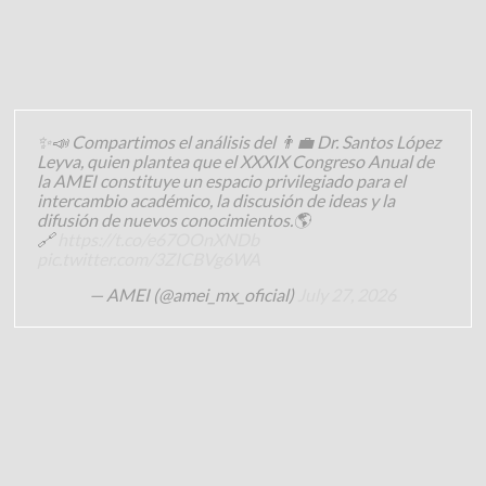
✨📣 Compartimos el análisis del 👨‍💼 Dr. Santos López
Leyva, quien plantea que el XXXIX Congreso Anual de
la AMEI constituye un espacio privilegiado para el
intercambio académico, la discusión de ideas y la
difusión de nuevos conocimientos.🌎
🔗
https://t.co/e67OOnXNDb
pic.twitter.com/3ZICBVg6WA
— AMEI (@amei_mx_oficial)
July 27, 2026