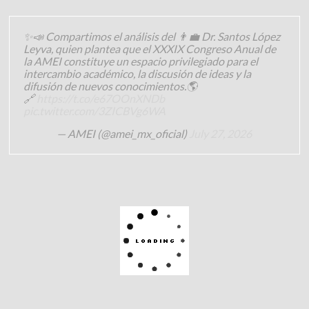
✨📣 Compartimos el análisis del 👨‍💼 Dr. Santos López
Leyva, quien plantea que el XXXIX Congreso Anual de
la AMEI constituye un espacio privilegiado para el
intercambio académico, la discusión de ideas y la
difusión de nuevos conocimientos.🌎
🔗
https://t.co/e67OOnXNDb
pic.twitter.com/3ZICBVg6WA
— AMEI (@amei_mx_oficial)
July 27, 2026