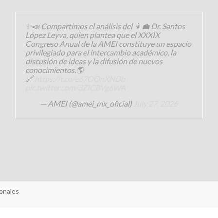
✨📣 Compartimos el análisis del 👨‍💼 Dr. Santos
López Leyva, quien plantea que el XXXIX
Congreso Anual de la AMEI constituye un espacio
privilegiado para el intercambio académico, la
discusión de ideas y la difusión de nuevos
conocimientos.🌎
🔗
https://t.co/e67OOnXNDb
pic.twitter.com/3ZICBVg6WA
— AMEI (@amei_mx_oficial)
July 27, 2026
onales