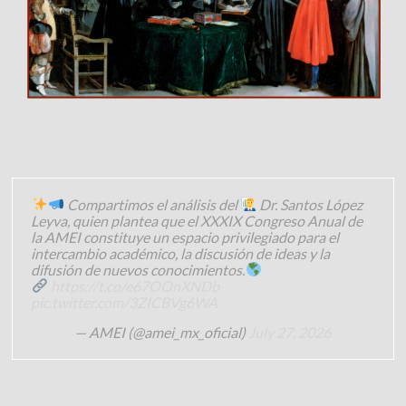
Compartimos el análisis del
Dr. Santos López
Leyva, quien plantea que el XXXIX Congreso Anual de
la AMEI constituye un espacio privilegiado para el
intercambio académico, la discusión de ideas y la
difusión de nuevos conocimientos.
https://t.co/e67OOnXNDb
pic.twitter.com/3ZICBVg6WA
— AMEI (@amei_mx_oficial)
July 27, 2026