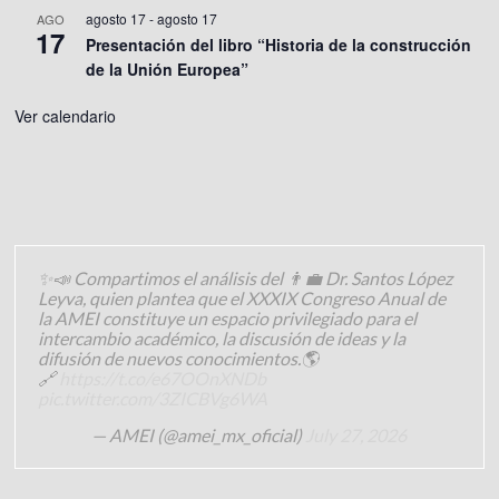
agosto 17
-
agosto 17
AGO
17
Presentación del libro “Historia de la construcción
de la Unión Europea”
Ver calendario
✨📣 Compartimos el análisis del 👨‍💼 Dr. Santos López
Leyva, quien plantea que el XXXIX Congreso Anual de
la AMEI constituye un espacio privilegiado para el
intercambio académico, la discusión de ideas y la
difusión de nuevos conocimientos.🌎
🔗
https://t.co/e67OOnXNDb
pic.twitter.com/3ZICBVg6WA
— AMEI (@amei_mx_oficial)
July 27, 2026