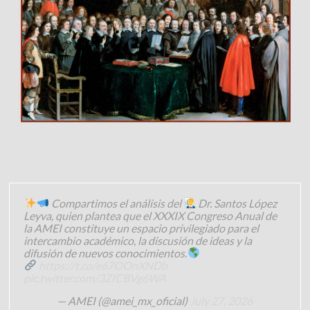
Compartimos el análisis del
Dr. Santos López
Leyva, quien plantea que el XXXIX Congreso Anual de
la AMEI constituye un espacio privilegiado para el
intercambio académico, la discusión de ideas y la
difusión de nuevos conocimientos.
https://t.co/e67OOnXNDb
pic.twitter.com/3ZICBVg6WA
— AMEI (@amei_mx_oficial)
July 27, 2026