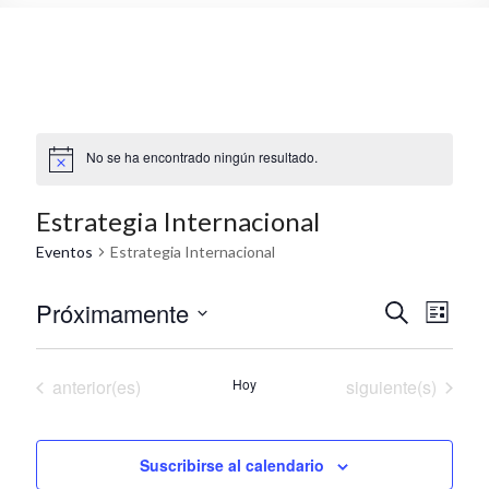
No se ha encontrado ningún resultado.
Estrategia Internacional
Eventos
Estrategia Internacional
Próximamente
N
N
B
L
u
S
a
i
a
s
e
s
c
v
v
l
Eventos
Eventos
t
anterior(es)
Hoy
siguiente(s)
a
a
e
e
r
e
c
g
c
g
Suscribirse al calendario
i
a