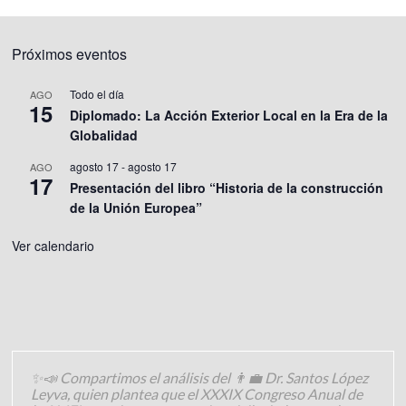
Próximos eventos
Todo el día
AGO
15
Diplomado: La Acción Exterior Local en la Era de la
Globalidad
agosto 17
-
agosto 17
AGO
17
Presentación del libro “Historia de la construcción
de la Unión Europea”
Ver calendario
✨📣 Compartimos el análisis del 👨‍💼 Dr. Santos López
Leyva, quien plantea que el XXXIX Congreso Anual de