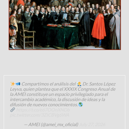
Compartimos el análisis del
Dr. Santos López
Leyva, quien plantea que el XXXIX Congreso Anual de
la AMEI constituye un espacio privilegiado para el
intercambio académico, la discusión de ideas y la
difusión de nuevos conocimientos.
https://t.co/e67OOnXNDb
pic.twitter.com/3ZICBVg6WA
— AMEI (@amei_mx_oficial)
July 27, 2026