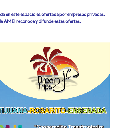
da en este espacio es ofertada por empresas privadas.
 la AMEI reconoce y difunde estas ofertas.