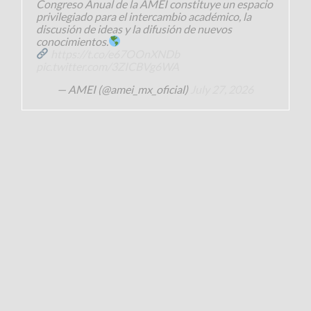
Congreso Anual de la AMEI constituye un espacio
privilegiado para el intercambio académico, la
discusión de ideas y la difusión de nuevos
conocimientos.
https://t.co/e67OOnXNDb
pic.twitter.com/3ZICBVg6WA
— AMEI (@amei_mx_oficial)
July 27, 2026