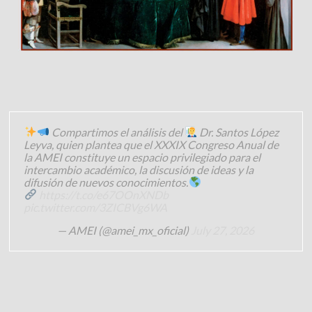
Compartimos el análisis del
Dr. Santos López
Leyva, quien plantea que el XXXIX Congreso Anual de
la AMEI constituye un espacio privilegiado para el
intercambio académico, la discusión de ideas y la
difusión de nuevos conocimientos.
https://t.co/e67OOnXNDb
pic.twitter.com/3ZICBVg6WA
— AMEI (@amei_mx_oficial)
July 27, 2026