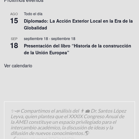
Todo el día
AGO
15
Diplomado: La Acción Exterior Local en la Era de la
Globalidad
septiembre 18
-
septiembre 18
SEP
18
Presentación del libro “Historia de la construcción
de la Unión Europea”
Ver calendario
✨📣 Compartimos el análisis del 👨‍💼 Dr. Santos López
Leyva, quien plantea que el XXXIX Congreso Anual de
la AMEI constituye un espacio privilegiado para el
intercambio académico, la discusión de ideas y la
difusión de nuevos conocimientos.🌎
🔗
https://t.co/e67OOnXNDb