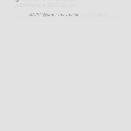
pic.twitter.com/3ZICBVg6WA
— AMEI (@amei_mx_oficial)
July 27, 2026