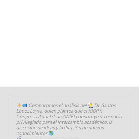
Compartimos el análisis del
Dr. Santos
López Leyva, quien plantea que el XXXIX
Congreso Anual de la AMEI constituye un espacio
privilegiado para el intercambio académico, la
discusión de ideas y la difusión de nuevos
conocimientos.
https://t.co/e67OOnXNDb