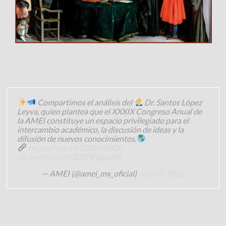
Compartimos el análisis del
Dr. Santos López
Leyva, quien plantea que el XXXIX Congreso Anual de
la AMEI constituye un espacio privilegiado para el
intercambio académico, la discusión de ideas y la
difusión de nuevos conocimientos.
https://t.co/e67OOnXNDb
pic.twitter.com/3ZICBVg6WA
— AMEI (@amei_mx_oficial)
July 27, 2026