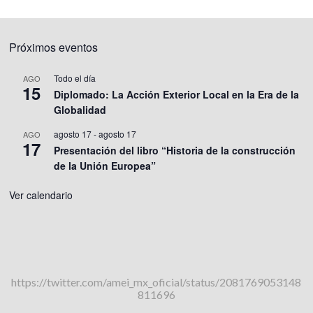
Próximos eventos
Todo el día
AGO
15
Diplomado: La Acción Exterior Local en la Era de la
Globalidad
agosto 17
-
agosto 17
AGO
17
Presentación del libro “Historia de la construcción
de la Unión Europea”
Ver calendario
https://twitter.com/amei_mx_oficial/status/2081769053148
811696