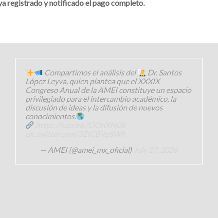
a registrado y notificado el pago completo.
Compartimos el análisis del
Dr. Santos
López Leyva, quien plantea que el XXXIX
Congreso Anual de la AMEI constituye un espacio
privilegiado para el intercambio académico, la
discusión de ideas y la difusión de nuevos
conocimientos.
https://t.co/e67OOnXNDb
pic.twitter.com/3ZICBVg6WA
— AMEI (@amei_mx_oficial)
July 27, 2026