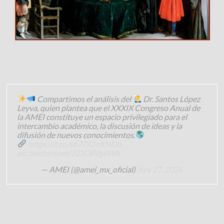
Compartimos el análisis del
Dr. Santos López
Leyva, quien plantea que el XXXIX Congreso Anual de
la AMEI constituye un espacio privilegiado para el
intercambio académico, la discusión de ideas y la
difusión de nuevos conocimientos.
https://t.co/e67OOnXNDb
pic.twitter.com/3ZICBVg6WA
— AMEI (@amei_mx_oficial)
July 27, 2026