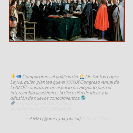
Compartimos el análisis del
Dr. Santos López
Leyva, quien plantea que el XXXIX Congreso Anual de
la AMEI constituye un espacio privilegiado para el
intercambio académico, la discusión de ideas y la
difusión de nuevos conocimientos.
https://t.co/e67OOnXNDb
pic.twitter.com/3ZICBVg6WA
— AMEI (@amei_mx_oficial)
July 27, 2026