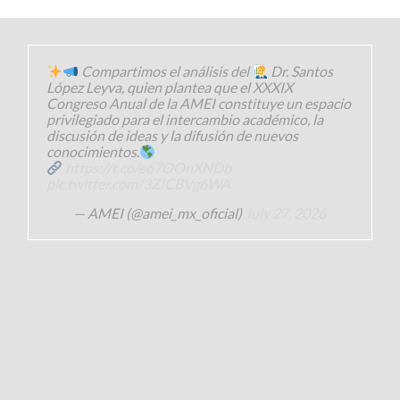
Compartimos el análisis del
Dr. Santos
López Leyva, quien plantea que el XXXIX
Congreso Anual de la AMEI constituye un espacio
privilegiado para el intercambio académico, la
discusión de ideas y la difusión de nuevos
conocimientos.
https://t.co/e67OOnXNDb
pic.twitter.com/3ZICBVg6WA
— AMEI (@amei_mx_oficial)
July 27, 2026