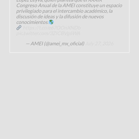
Congreso Anual de la AMEI constituye un espacio
privilegiado para el intercambio académico, la
discusión de ideas y la difusión de nuevos
conocimientos.
https://t.co/e67OOnXNDb
pic.twitter.com/3ZICBVg6WA
— AMEI (@amei_mx_oficial)
July 27, 2026