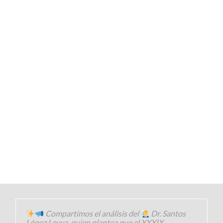
Compartimos el análisis del
Dr. Santos
López Leyva, quien plantea que el XXXIX