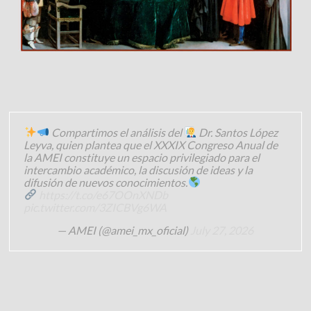
Compartimos el análisis del
Dr. Santos López
Leyva, quien plantea que el XXXIX Congreso Anual de
la AMEI constituye un espacio privilegiado para el
intercambio académico, la discusión de ideas y la
difusión de nuevos conocimientos.
https://t.co/e67OOnXNDb
pic.twitter.com/3ZICBVg6WA
— AMEI (@amei_mx_oficial)
July 27, 2026