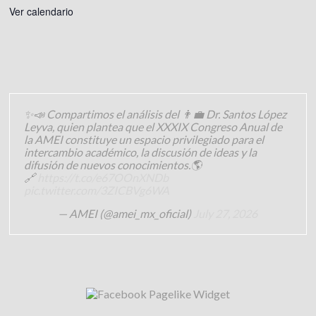
Ver calendario
✨📣 Compartimos el análisis del 👨‍💼 Dr. Santos López
Leyva, quien plantea que el XXXIX Congreso Anual de
la AMEI constituye un espacio privilegiado para el
intercambio académico, la discusión de ideas y la
difusión de nuevos conocimientos.🌎
🔗
https://t.co/e67OOnXNDb
pic.twitter.com/3ZICBVg6WA
— AMEI (@amei_mx_oficial)
July 27, 2026