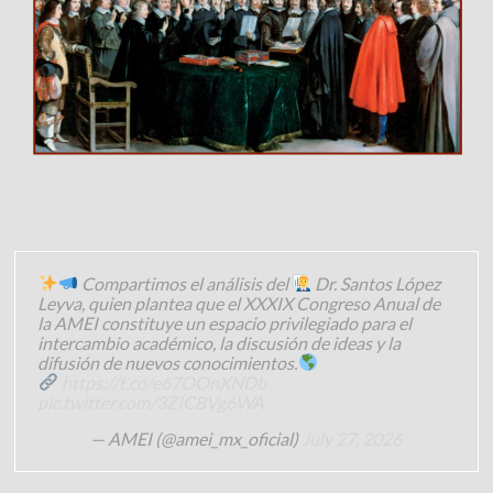
Compartimos el análisis del
Dr. Santos López
Leyva, quien plantea que el XXXIX Congreso Anual de
la AMEI constituye un espacio privilegiado para el
intercambio académico, la discusión de ideas y la
difusión de nuevos conocimientos.
https://t.co/e67OOnXNDb
pic.twitter.com/3ZICBVg6WA
— AMEI (@amei_mx_oficial)
July 27, 2026