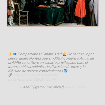
Compartimos el análisis del
Dr. Santos López
Leyva, quien plantea que el XXXIX Congreso Anual de
la AMEI constituye un espacio privilegiado para el
intercambio académico, la discusión de ideas y la
difusión de nuevos conocimientos.
https://t.co/e67OOnXNDb
pic.twitter.com/3ZICBVg6WA
— AMEI (@amei_mx_oficial)
July 27, 2026