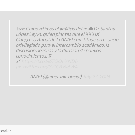
✨📣 Compartimos el análisis del 👨‍💼 Dr. Santos
López Leyva, quien plantea que el XXXIX
Congreso Anual de la AMEI constituye un espacio
privilegiado para el intercambio académico, la
discusión de ideas y la difusión de nuevos
conocimientos.🌎
🔗
https://t.co/e67OOnXNDb
pic.twitter.com/3ZICBVg6WA
— AMEI (@amei_mx_oficial)
July 27, 2026
onales