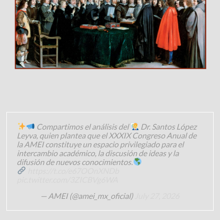
Compartimos el análisis del
Dr. Santos López
Leyva, quien plantea que el XXXIX Congreso Anual de
la AMEI constituye un espacio privilegiado para el
intercambio académico, la discusión de ideas y la
difusión de nuevos conocimientos.
https://t.co/e67OOnXNDb
pic.twitter.com/3ZICBVg6WA
— AMEI (@amei_mx_oficial)
July 27, 2026