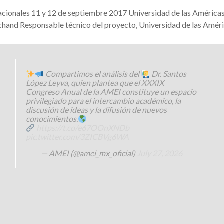
snacionales 11 y 12 de septiembre 2017 Universidad de las Amé
hand Responsable técnico del proyecto, Universidad de las Améri
Compartimos el análisis del
Dr. Santos
López Leyva, quien plantea que el XXXIX
Congreso Anual de la AMEI constituye un espacio
privilegiado para el intercambio académico, la
discusión de ideas y la difusión de nuevos
conocimientos.
https://t.co/e67OOnXNDb
pic.twitter.com/3ZICBVg6WA
— AMEI (@amei_mx_oficial)
July 27, 2026