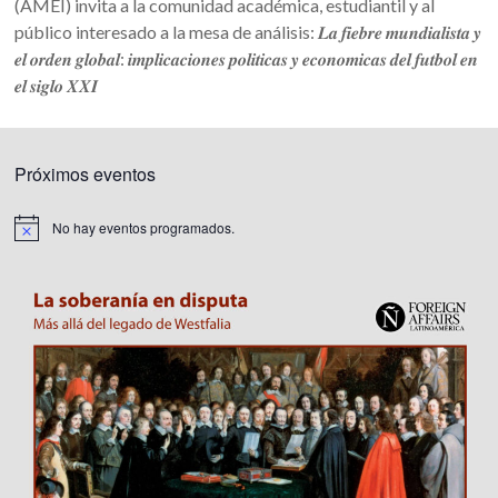
(AMEI) invita a la comunidad académica, estudiantil y al
público interesado a la mesa de análisis: 𝑳𝒂 𝒇𝒊𝒆𝒃𝒓𝒆 𝒎𝒖𝒏𝒅𝒊𝒂𝒍𝒊𝒔𝒕𝒂 𝒚
𝒆𝒍 𝒐𝒓𝒅𝒆𝒏 𝒈𝒍𝒐𝒃𝒂𝒍: 𝒊𝒎𝒑𝒍𝒊𝒄𝒂𝒄𝒊𝒐𝒏𝒆𝒔 𝒑𝒐𝒍𝒊𝒕𝒊𝒄𝒂𝒔 𝒚 𝒆𝒄𝒐𝒏𝒐𝒎𝒊𝒄𝒂𝒔 𝒅𝒆𝒍 𝒇𝒖𝒕𝒃𝒐𝒍 𝒆𝒏
𝒆𝒍 𝒔𝒊𝒈𝒍𝒐 𝑿𝑿𝑰
Próximos eventos
No hay eventos programados.