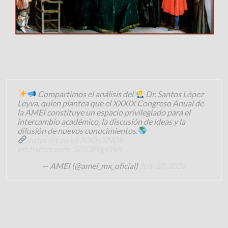
Compartimos el análisis del
Dr. Santos López
Leyva, quien plantea que el XXXIX Congreso Anual de
la AMEI constituye un espacio privilegiado para el
intercambio académico, la discusión de ideas y la
difusión de nuevos conocimientos.
https://t.co/e67OOnXNDb
pic.twitter.com/3ZICBVg6WA
— AMEI (@amei_mx_oficial)
July 27, 2026