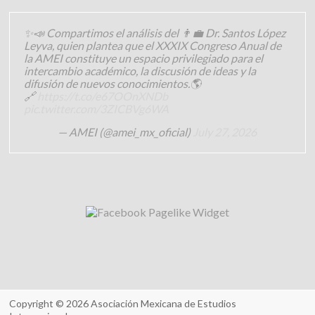
✨📣 Compartimos el análisis del 👨‍💼 Dr. Santos López
Leyva, quien plantea que el XXXIX Congreso Anual de
la AMEI constituye un espacio privilegiado para el
intercambio académico, la discusión de ideas y la
difusión de nuevos conocimientos.🌎
🔗
https://t.co/e67OOnXNDb
pic.twitter.com/3ZICBVg6WA
— AMEI (@amei_mx_oficial)
July 27, 2026
Copyright © 2026
Asociación Mexicana de Estudios