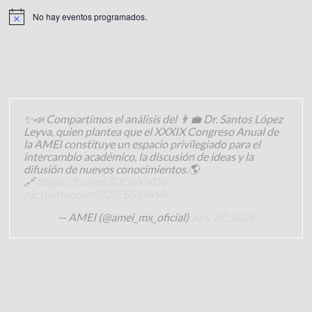
No hay eventos programados.
✨📣 Compartimos el análisis del 👨‍💼 Dr. Santos López
Leyva, quien plantea que el XXXIX Congreso Anual de
la AMEI constituye un espacio privilegiado para el
intercambio académico, la discusión de ideas y la
difusión de nuevos conocimientos.🌎
🔗
https://t.co/e67OOnXNDb
pic.twitter.com/3ZICBVg6WA
— AMEI (@amei_mx_oficial)
July 27, 2026