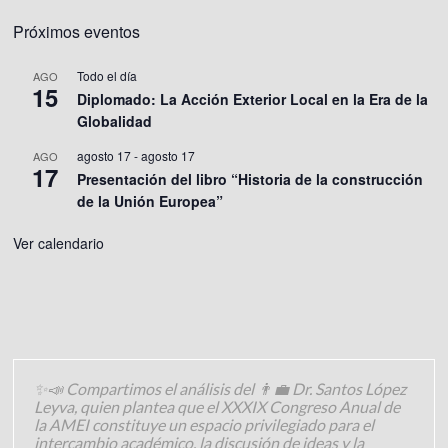
Próximos eventos
Todo el día
AGO
15
Diplomado: La Acción Exterior Local en la Era de la
Globalidad
agosto 17
-
agosto 17
AGO
17
Presentación del libro “Historia de la construcción
de la Unión Europea”
Ver calendario
✨📣 Compartimos el análisis del 👨‍💼 Dr. Santos López
Leyva, quien plantea que el XXXIX Congreso Anual de
la AMEI constituye un espacio privilegiado para el
intercambio académico, la discusión de ideas y la