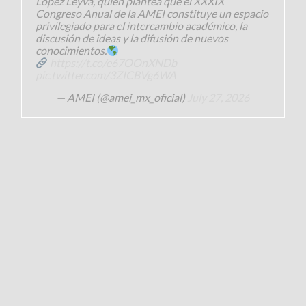
López Leyva, quien plantea que el XXXIX
Congreso Anual de la AMEI constituye un espacio
privilegiado para el intercambio académico, la
discusión de ideas y la difusión de nuevos
conocimientos.
https://t.co/e67OOnXNDb
pic.twitter.com/3ZICBVg6WA
— AMEI (@amei_mx_oficial)
July 27, 2026