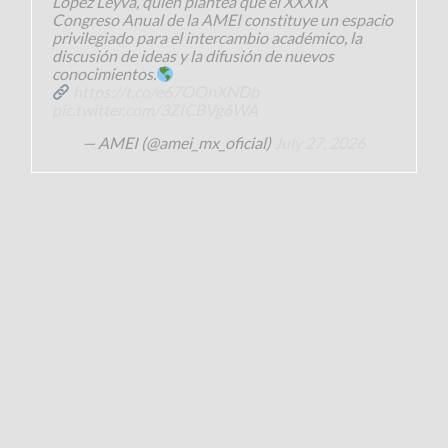
López Leyva, quien plantea que el XXXIX
Congreso Anual de la AMEI constituye un espacio
privilegiado para el intercambio académico, la
discusión de ideas y la difusión de nuevos
conocimientos.
https://t.co/e67OOnXNDb
pic.twitter.com/3ZICBVg6WA
— AMEI (@amei_mx_oficial)
July 27, 2026