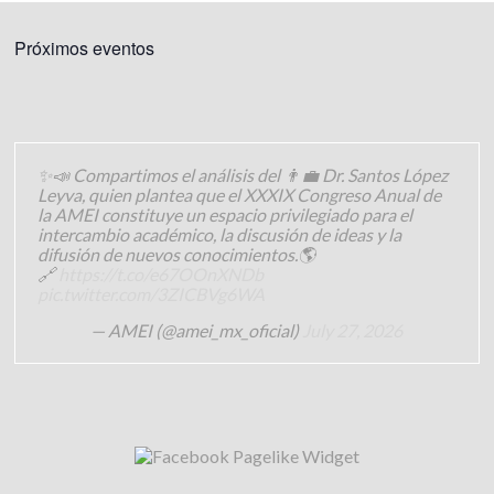
v
n
i
Próximos eventos
t
s
o
t
a
✨📣 Compartimos el análisis del 👨‍💼 Dr. Santos López
s
Leyva, quien plantea que el XXXIX Congreso Anual de
la AMEI constituye un espacio privilegiado para el
d
intercambio académico, la discusión de ideas y la
difusión de nuevos conocimientos.🌎
e
🔗
https://t.co/e67OOnXNDb
pic.twitter.com/3ZICBVg6WA
E
— AMEI (@amei_mx_oficial)
July 27, 2026
v
e
n
t
o