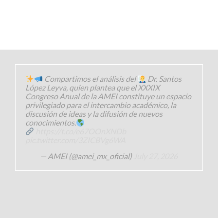
Compartimos el análisis del
Dr. Santos
López Leyva, quien plantea que el XXXIX
Congreso Anual de la AMEI constituye un espacio
privilegiado para el intercambio académico, la
discusión de ideas y la difusión de nuevos
conocimientos.
https://t.co/e67OOnXNDb
pic.twitter.com/3ZICBVg6WA
— AMEI (@amei_mx_oficial)
July 27, 2026