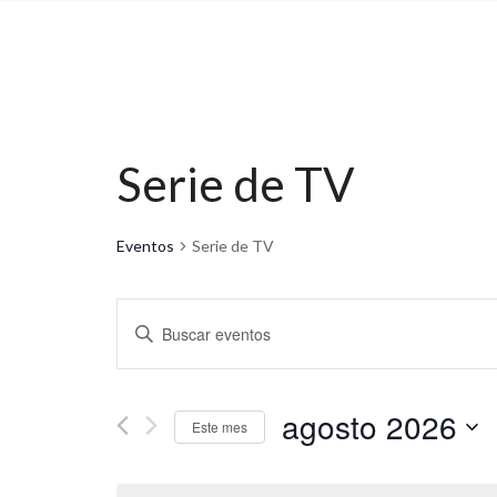
Serie de TV
Eventos
Serie de TV
N
I
n
a
t
v
r
o
agosto 2026
e
Este mes
d
u
S
g
c
e