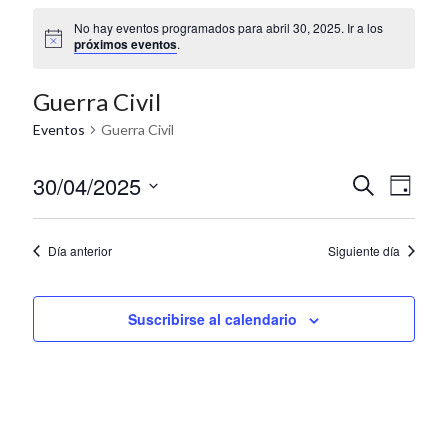
No hay eventos programados para abril 30, 2025. Ir a los
próximos eventos
.
Guerra Civil
Eventos
Guerra Civil
30/04/2025
N
N
B
D
u
S
a
í
a
s
e
a
c
v
v
l
Día anterior
Siguiente día
a
e
e
r
e
c
g
c
g
Suscribirse al calendario
i
a
a
o
n
c
c
a
i
r
i
f
ó