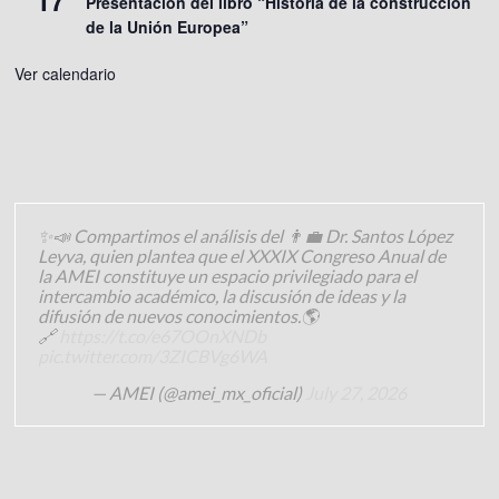
17
Presentación del libro “Historia de la construcción
de la Unión Europea”
Ver calendario
✨📣 Compartimos el análisis del 👨‍💼 Dr. Santos López
Leyva, quien plantea que el XXXIX Congreso Anual de
la AMEI constituye un espacio privilegiado para el
intercambio académico, la discusión de ideas y la
difusión de nuevos conocimientos.🌎
🔗
https://t.co/e67OOnXNDb
pic.twitter.com/3ZICBVg6WA
— AMEI (@amei_mx_oficial)
July 27, 2026