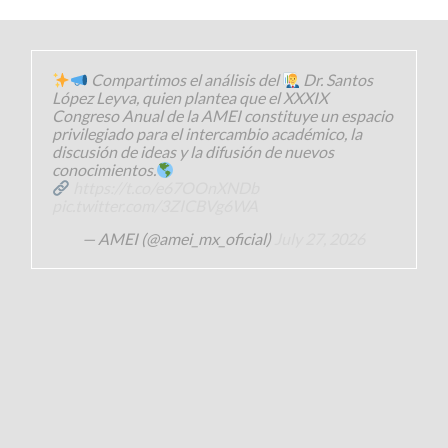
Compartimos el análisis del
Dr. Santos
López Leyva, quien plantea que el XXXIX
Congreso Anual de la AMEI constituye un espacio
privilegiado para el intercambio académico, la
discusión de ideas y la difusión de nuevos
conocimientos.
https://t.co/e67OOnXNDb
pic.twitter.com/3ZICBVg6WA
— AMEI (@amei_mx_oficial)
July 27, 2026