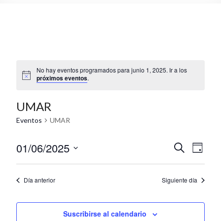
No hay eventos programados para junio 1, 2025. Ir a los
próximos eventos
.
UMAR
Eventos
UMAR
01/06/2025
N
N
B
D
u
S
a
í
a
s
e
a
c
v
v
l
Día anterior
Siguiente día
a
e
e
r
e
c
g
c
g
Suscribirse al calendario
i